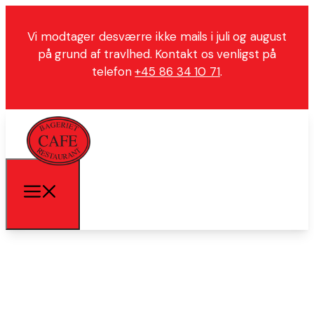
Vi modtager desværre ikke mails i juli og august
på grund af travlhed. Kontakt os venligst på
telefon
+45 86 34 10 71
.