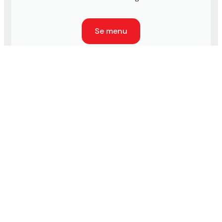
Se menu
Oplev en god atmosfære og
skøn mad i vores
restaurant
Vi er en restaurant med en dejlig atmosfære til
enhver lejlighed. Vores køkken byder på et bredt
udvalg til både frokost, aften og hyggelige