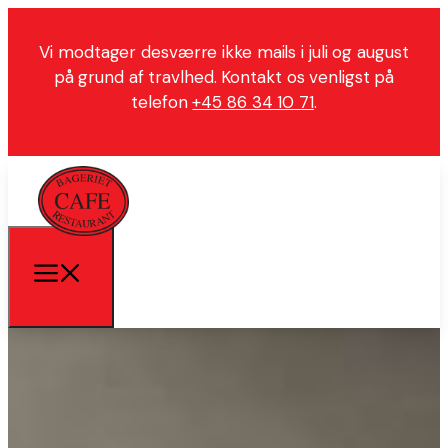
Vi modtager desværre ikke mails i juli og august
på grund af travlhed. Kontakt os venligst på
telefon
+45 86 34 10 71
.