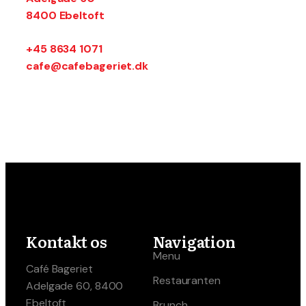
​8400 Ebeltoft
+45 8634 1071
cafe@cafebageriet.dk
Kontakt os
Navigation
Menu
Café Bageriet
Restauranten
Adelgade 60, 8400
Ebeltoft
Brunch