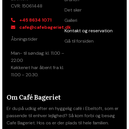
CVR: 15061448
Det sker
+45 8634 1071
Galleri
cafe@cafebageriet.dk
Kontakt og reservation
Åbningstider
Gå til forsiden
Man- til søndag: kl. 11.00 –
22.00
Køkkenet har åbent fra kl.
11.00 – 20.30.
Om Café Bageriet
Er du på udkig efter en hyggelig café i Ebeltoft, som er
passende til enhver lejlighed? Så kom forbi og besøg
Cafe Bageriet. Hos os er der plads til hele familien.