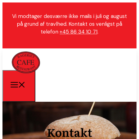
Vi modtager desværre ikke mails i juli og august
på grund af travlhed. Kontakt os venligst på
telefon
+45 86 34 10 71
.
Kontakt